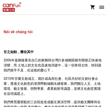
Nói về chúng tôi
甘之如飴，樂在其中
2006年返鄉後看見自己的家鄉與台灣許多城鄉因都市開發正快速地
演變，而 土地上的文化也迅速地消逝中，這一切來得太快，快到讓
我們措手不及，在這樣的憂心下，
2010年甘樂文創成立，期許成為與社會、社區共好的文創社會企
業，透過文化創意的浸潤帶動城鄉永續發展，我們關注人文、土地
環境、藝文發展、弱勢學童、產業創新等議題，並將文化創意實踐
在這些議題上。
我們將荒廢斑駁的三合院改造成藝文展演空間，提供藝文團隊與在