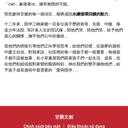
「can」象徵著∞，擁有無限的可能。
而您參與甘樂的每一個項目，都將成回
永續循環回饋的動力
。
十二年來，陪伴三峽家鄉一百多位孩子歷經喪母、失親、中輟、移
送少年法院…等許多人生刻苦試煉，陪他們哭、陪他們笑，給予他們
真心的關懷，撫平他們心中的傷痕，
當他們的榜樣引導他們正向學習思考，給他們目標，在築夢的過程
中建立自信。對我來說，社區裡的每一個孩子都一樣重要，每個孩
子都不該被放棄，在小草書屋我們跟著孩子們一起生活、成長，也
在他們犯錯或面對家變的艱困時刻，伸出我們的雙手擁抱他們，給
予孩子成長過程中最需要的「愛與陪伴」。
甘樂文創
Chính sách bảo mật
|
Điều khoản sử dụng