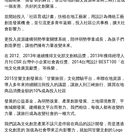
地藝術家一個發 表的舞台，整合在地的藝文資源希望將三峽打造成
一個友善、共好的文創聚落， 
並開始投入「社區育成計畫」扶植在地工藝家，用設計為傳統工藝
創造發展機 會，並引流更多青年返鄉，投入社區公共事務，擴大社
會影響力，
更投入資源建構弱勢學童關懷系統，陪伴弱勢學童成長，為孩子們
創造夢想，讓他們擁有力量改變未來。
在 2012、2013年連續獲得文化部文創精品獎，2013年獲得經理人
月刊 CSR 台灣中小企業社會責任獎、2014台灣設計 BEST100「在
地文化推廣貢獻獎」 等殊榮，
2015甘樂文創發展出「甘樂旅宿」文化體驗平台，串聯在地資源，
導入多年來持續關注與投入的議題，讓旅人到三峽旅行、購買在地 
商品消費金額的10%成為投入社區
發展的公益基金，為弱勢孩童、產業創新發展、土地環境教育、平
衡城鄉發展、建構藝文平台而努力。我們相信，每個人都有改變的
力量，讓旅行成為改變社會的一種方式。
我們認為文化創意產業不該只是停留在商品的設計開發，而是透過
文化創意的 加值為社會帶來正向影響力，就如同甘樂文創的 Logo 